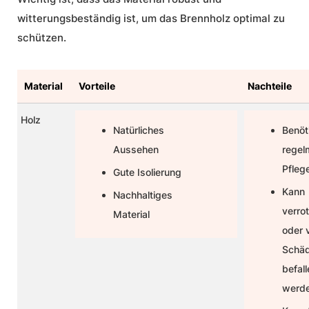
witterungsbeständig ist, um das Brennholz optimal zu
schützen.
Material
Vorteile
Nachteile
Holz
Natürliches
Benöt
Aussehen
regel
Pfleg
Gute Isolierung
Kann
Nachhaltiges
verro
Material
oder 
Schäd
befall
werd