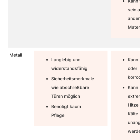
Kann 
sein a
ander
Mater
Metall
Langlebig und
Kann 
widerstandsfähig
oder
korro
Sicherheitsmerkmale
wie abschließbare
Kann 
Türen möglich
extre
Hitze
Benötigt kaum
Kälte
Pflege
unan
werd