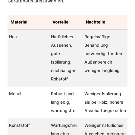
Gerätehaus auszuwählen.
Material
Vorteile
Nachteile
Holz
Natürliches
Regelmäßige
Aussehen
,
Behandlung
gute
notwendig,
für den
Isolierung,
Außenbereich
nachhaltiger
weniger langlebig
Rohstoff
Metall
Robust und
Weniger Isolierung
langlebig,
als bei Holz,
höhere
wartungsfrei
Anschaffungskosten
Kunststoff
Wartungsfrei
,
Weniger natürliches
langlebig,
Aussehen
, geringere