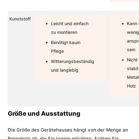
Kunststoff
Leicht und einfach
Kann 
zu montieren
wenig
ansp
Benötigt kaum
sein
Pflege
Nicht
Witterungsbeständig
stabil
und langlebig
Metal
Holz
Größe und Ausstattung
Die Größe des Gerätehauses hängt von der Menge an
Brennholz ab, die Sie lagern möchten. Achten Sie