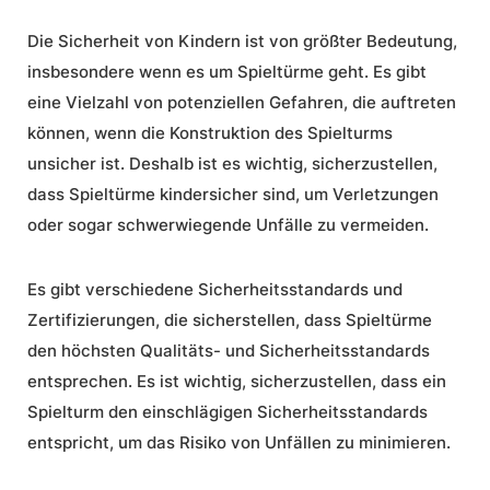
Die Sicherheit von Kindern ist von größter Bedeutung,
insbesondere wenn es um Spieltürme geht. Es gibt
eine Vielzahl von potenziellen Gefahren, die auftreten
können, wenn die Konstruktion des Spielturms
unsicher ist. Deshalb ist es wichtig, sicherzustellen,
dass Spieltürme kindersicher sind, um Verletzungen
oder sogar schwerwiegende Unfälle zu vermeiden.
Es gibt verschiedene Sicherheitsstandards und
Zertifizierungen, die sicherstellen, dass Spieltürme
den höchsten Qualitäts- und Sicherheitsstandards
entsprechen. Es ist wichtig, sicherzustellen, dass ein
Spielturm den einschlägigen Sicherheitsstandards
entspricht, um das Risiko von Unfällen zu minimieren.