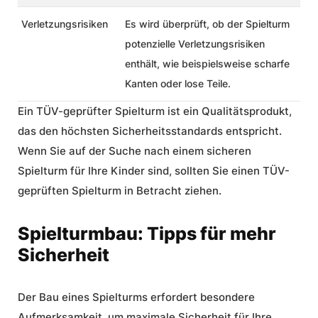
Verletzungsrisiken
Es wird überprüft, ob der Spielturm
potenzielle Verletzungsrisiken
enthält, wie beispielsweise scharfe
Kanten oder lose Teile.
Ein TÜV-geprüfter Spielturm ist ein Qualitätsprodukt,
das den höchsten Sicherheitsstandards entspricht.
Wenn Sie auf der Suche nach einem sicheren
Spielturm für Ihre Kinder sind, sollten Sie einen TÜV-
geprüften Spielturm in Betracht ziehen.
Spielturmbau: Tipps für mehr
Sicherheit
Der Bau eines Spielturms erfordert besondere
Aufmerksamkeit, um maximale Sicherheit für Ihre