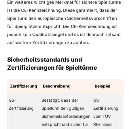
Ein weiteres wichtiges Merkmal für sichere Spieltürme
ist die CE-Kennzeichnung. Diese garantiert, dass der
Spielturm den europäischen Sicherheitsvorschriften
für Spielplätze entspricht. Die CE-Kennzeichnung ist
jedoch kein Qualitätssiegel und es ist dennoch ratsam,
auf weitere Zertifizierungen zu achten.
Sicherheitsstandards und
Zertifizierungen für Spieltürme
Zertifizierung
Beschreibung
Beispiel
GS-
Bestätigt, dass der
GS-
Zertifizierung
Spielturm den gültigen
Zertifizierung
Sicherheitsanforderungen
vom TÜV
entspricht und sicher für
Rheinland