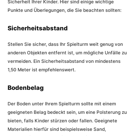
Sicherheit Ihrer Kinder. Hier sind einige wichtige
Punkte und Überlegungen, die Sie beachten sollten:
Sicherheitsabstand
Stellen Sie sicher, dass Ihr Spielturm weit genug von
anderen Objekten entfernt ist, um mögliche Unfälle zu
vermeiden. Ein Sicherheitsabstand von mindestens
1,50 Meter ist empfehlenswert.
Bodenbelag
Der Boden unter Ihrem Spielturm sollte mit einem
geeigneten Belag bedeckt sein, um eine Polsterung zu
bieten, falls Kinder stürzen oder fallen. Geeignete
Materialien hierfür sind beispielsweise Sand,