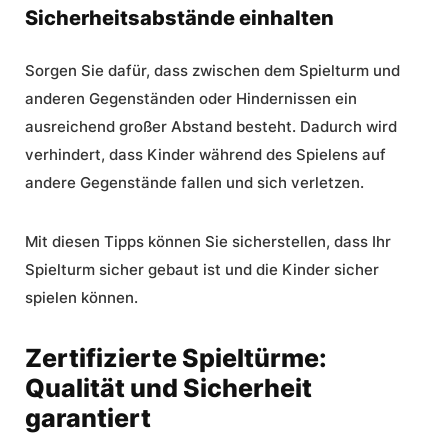
Sicherheitsabstände einhalten
Sorgen Sie dafür, dass zwischen dem Spielturm und
anderen Gegenständen oder Hindernissen ein
ausreichend großer Abstand besteht. Dadurch wird
verhindert, dass Kinder während des Spielens auf
andere Gegenstände fallen und sich verletzen.
Mit diesen Tipps können Sie sicherstellen, dass Ihr
Spielturm sicher gebaut ist und die Kinder sicher
spielen können.
Zertifizierte Spieltürme:
Qualität und Sicherheit
garantiert