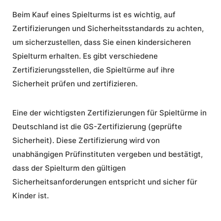
Beim Kauf eines Spielturms ist es wichtig, auf
Zertifizierungen und Sicherheitsstandards zu achten,
um sicherzustellen, dass Sie einen kindersicheren
Spielturm erhalten. Es gibt verschiedene
Zertifizierungsstellen, die Spieltürme auf ihre
Sicherheit prüfen und zertifizieren.
Eine der wichtigsten Zertifizierungen für Spieltürme in
Deutschland ist die GS-Zertifizierung (geprüfte
Sicherheit). Diese Zertifizierung wird von
unabhängigen Prüfinstituten vergeben und bestätigt,
dass der Spielturm den gültigen
Sicherheitsanforderungen entspricht und sicher für
Kinder ist.