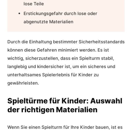
lose Teile
Erstickungsgefahr durch lose oder
abgenutzte Materialien
Durch die Einhaltung bestimmter Sicherheitsstandards
können diese Gefahren minimiert werden. Es ist
wichtig, sicherzustellen, dass ein Spielturm stabil,
langlebig und kindersicher ist, um ein sicheres und
unterhaltsames Spielerlebnis für Kinder zu
gewährleisten.
Spieltürme für Kinder: Auswahl
der richtigen Materialien
Wenn Sie einen Spielturm für Ihre Kinder bauen, ist es