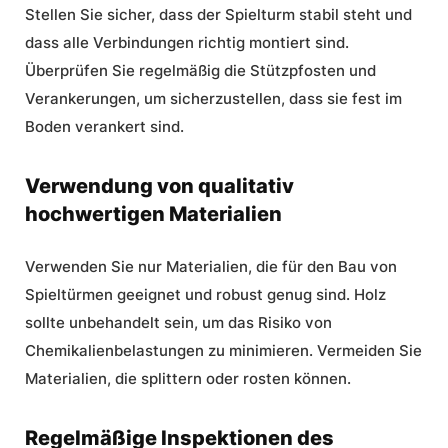
Stellen Sie sicher, dass der Spielturm stabil steht und
dass alle Verbindungen richtig montiert sind.
Überprüfen Sie regelmäßig die Stützpfosten und
Verankerungen, um sicherzustellen, dass sie fest im
Boden verankert sind.
Verwendung von qualitativ
hochwertigen Materialien
Verwenden Sie nur Materialien, die für den Bau von
Spieltürmen geeignet und robust genug sind. Holz
sollte unbehandelt sein, um das Risiko von
Chemikalienbelastungen zu minimieren. Vermeiden Sie
Materialien, die splittern oder rosten können.
Regelmäßige Inspektionen des