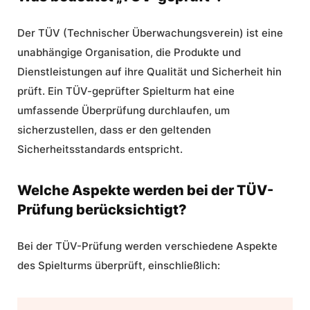
Der TÜV (Technischer Überwachungsverein) ist eine
unabhängige Organisation, die Produkte und
Dienstleistungen auf ihre Qualität und Sicherheit hin
prüft. Ein TÜV-geprüfter Spielturm hat eine
umfassende Überprüfung durchlaufen, um
sicherzustellen, dass er den geltenden
Sicherheitsstandards entspricht.
Welche Aspekte werden bei der TÜV-
Prüfung berücksichtigt?
Bei der TÜV-Prüfung werden verschiedene Aspekte
des Spielturms überprüft, einschließlich: