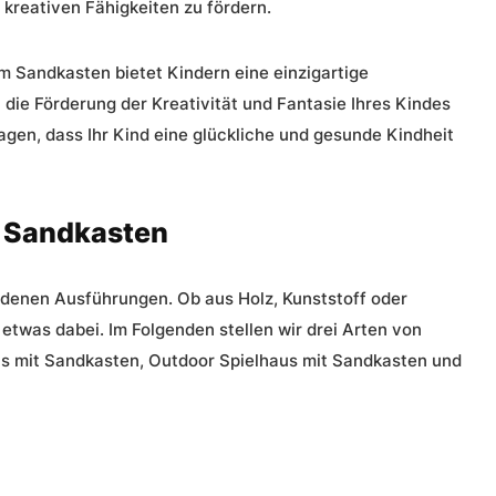
e kreativen Fähigkeiten zu fördern.
m Sandkasten bietet Kindern eine einzigartige
h die Förderung der Kreativität und Fantasie Ihres Kindes
gen, dass Ihr Kind eine glückliche und gesunde Kindheit
t Sandkasten
edenen Ausführungen. Ob aus Holz, Kunststoff oder
etwas dabei. Im Folgenden stellen wir drei Arten von
us mit Sandkasten
,
Outdoor Spielhaus mit Sandkasten
und