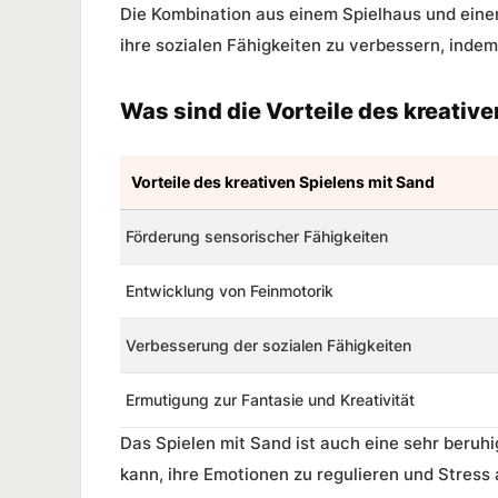
Die Kombination aus einem Spielhaus und eine
ihre sozialen Fähigkeiten zu verbessern, indem
Was sind die Vorteile des kreativ
Vorteile des kreativen Spielens mit Sand
Förderung sensorischer Fähigkeiten
Entwicklung von Feinmotorik
Verbesserung der sozialen Fähigkeiten
Ermutigung zur Fantasie und Kreativität
Das Spielen mit Sand ist auch eine sehr beruh
kann, ihre Emotionen zu regulieren und Stress 