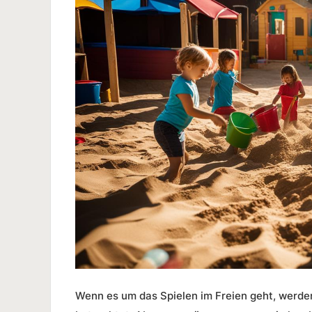
Wenn es um das Spielen im Freien geht, werden