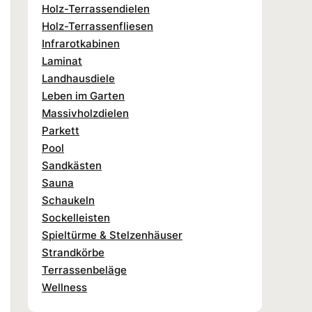
Holz-Terrassendielen
Holz-Terrassenfliesen
Infrarotkabinen
Laminat
Landhausdiele
Leben im Garten
Massivholzdielen
Parkett
Pool
Sandkästen
Sauna
Schaukeln
Sockelleisten
Spieltürme & Stelzenhäuser
Strandkörbe
Terrassenbeläge
Wellness