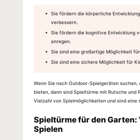
Sie fördern die körperliche Entwicklun
verbessern.
Sie fördern die kognitive Entwicklung v
anregen.
Sie sind eine großartige Möglichkeit fü
Sie sind eine sichere Möglichkeit für Ki
Wenn Sie nach Outdoor-Spielgeräten suchen, 
bieten, dann sind Spieltürme mit Rutsche und 
Vielzahl von Spielmöglichkeiten und sind eine si
Spieltürme für den Garten: 
Spielen