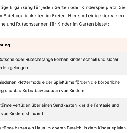
rtige Ergänzung für jeden Garten oder
Kinderspielplatz
. Sie
on
Spielmöglichkeiten im Freien
. Hier sind einige der vielen
che
und
Rutschstangen für Kinder
im Garten bietet:
ibung
 Rutsche oder Rutschstange können Kinder schnell und sicher
oden gelangen.
hiedenen Klettermodule der Spieltürme fördern die körperliche
ng und das Selbstbewusstsein von Kindern.
eltürme verfügen über einen Sandkasten, der die Fantasie und
t von Kindern stimuliert.
ieltürme haben ein Haus im oberen Bereich, in dem Kinder spielen