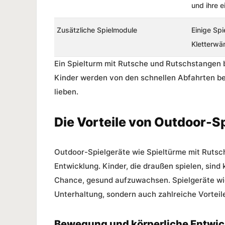
und ihre 
Zusätzliche Spielmodule
Einige Sp
Kletterwä
Ein Spielturm mit Rutsche und Rutschstangen b
Kinder werden von den schnellen Abfahrten be
lieben.
Die Vorteile von Outdoor-Sp
Outdoor-Spielgeräte
wie Spieltürme mit Rutsch
Entwicklung. Kinder, die draußen spielen, sind
Chance, gesund aufzuwachsen. Spielgeräte w
Unterhaltung, sondern auch zahlreiche Vorteile
Bewegung und körperliche Entwi