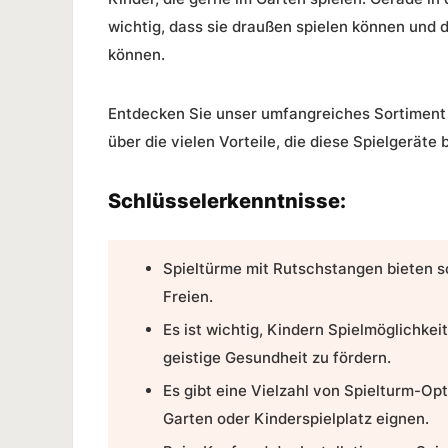
wichtig, dass sie draußen spielen können und d
können.
Entdecken Sie unser umfangreiches Sortiment
über die vielen Vorteile, die diese Spielgeräte 
Schlüsselerkenntnisse:
Spieltürme mit Rutschstangen
bieten
s
Freien.
Es ist wichtig, Kindern
Spielmöglichkeit
geistige Gesundheit zu fördern.
Es gibt eine Vielzahl von Spielturm-Opt
Garten oder
Kinderspielplatz
eignen.