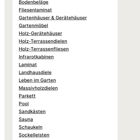
Bodenbeläge
Fliesenlaminat
Gartenhäuser & Gerätehäuser
Gartenmöbel
Holz-Gerätehäuser
Holz-Terrassendielen
Holz-Terrassenfliesen
Infrarotkabinen
Laminat
Landhausdiele
Leben im Garten
Massivholzdielen
Parkett
Pool
Sandkästen
Sauna
Schaukeln
Sockelleisten