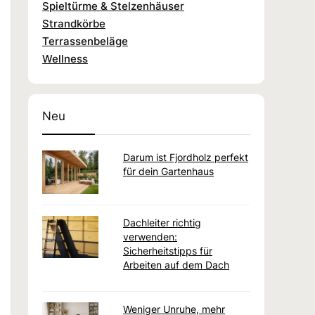
Spieltürme & Stelzenhäuser
Strandkörbe
Terrassenbeläge
Wellness
Neu
Darum ist Fjordholz perfekt
für dein Gartenhaus
Dachleiter richtig
verwenden:
Sicherheitstipps für
Arbeiten auf dem Dach
Weniger Unruhe, mehr