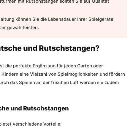
eltürmen mit Rutschstangen sollten Sie auf Qualität
altung können Sie die Lebensdauer Ihrer Spielgeräte
der gewährleisten.
utsche und Rutschstangen?
t die perfekte Ergänzung für jeden Garten oder
 Kindern eine Vielzahl von Spielmöglichkeiten und fördern
Durch das Spielen an der frischen Luft werden sie zudem
sche und Rutschstangen
ietet verschiedene Vorteile: