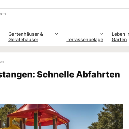
Gartenhäuser &
Leben i
Gerätehäuser
Terrassenbeläge
Garten
ten
stangen: Schnelle Abfahrten