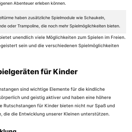
eigenen Abenteuer erleben können.
ieltürme haben zusätzliche Spielmodule wie Schaukeln,
nde oder Trampoline, die noch mehr Spielmöglichkeiten bieten.
ietet unendlich viele Möglichkeiten zum Spielen im Freien.
geistert sein und die verschiedenen Spielmöglichkeiten
ielgeräten für Kinder
stangen sind wichtige Elemente für die kindliche
 körperlich und geistig aktiver und haben eine höhere
ie
Rutschstangen für Kinder
bieten nicht nur Spaß und
, die die Entwicklung unserer Kleinen unterstützen.
cklung