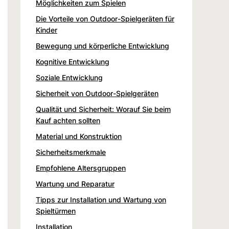
Möglichkeiten zum Spielen
Die Vorteile von Outdoor-Spielgeräten für
Kinder
Bewegung und körperliche Entwicklung
Kognitive Entwicklung
Soziale Entwicklung
Sicherheit von Outdoor-Spielgeräten
Qualität und Sicherheit: Worauf Sie beim
Kauf achten sollten
Material und Konstruktion
Sicherheitsmerkmale
Empfohlene Altersgruppen
Wartung und Reparatur
Tipps zur Installation und Wartung von
Spieltürmen
Installation