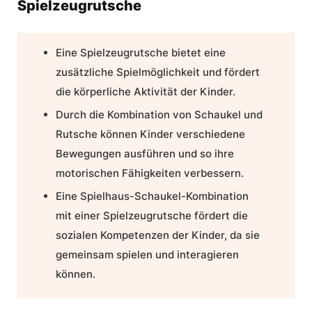
Spielzeugrutsche
Eine Spielzeugrutsche bietet eine
zusätzliche Spielmöglichkeit und fördert
die körperliche Aktivität der Kinder.
Durch die Kombination von Schaukel und
Rutsche können Kinder verschiedene
Bewegungen ausführen und so ihre
motorischen Fähigkeiten verbessern.
Eine Spielhaus-Schaukel-Kombination
mit einer Spielzeugrutsche fördert die
sozialen Kompetenzen der Kinder, da sie
gemeinsam spielen und interagieren
können.