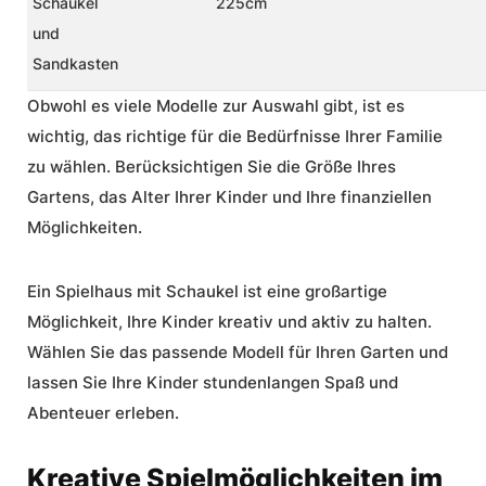
Schaukel
225cm
und
Sandkasten
Obwohl es viele Modelle zur Auswahl gibt, ist es
wichtig, das richtige für die Bedürfnisse Ihrer Familie
zu wählen. Berücksichtigen Sie die Größe Ihres
Gartens, das Alter Ihrer Kinder und Ihre finanziellen
Möglichkeiten.
Ein Spielhaus mit Schaukel ist eine großartige
Möglichkeit, Ihre Kinder kreativ und aktiv zu halten.
Wählen Sie das passende Modell für Ihren Garten und
lassen Sie Ihre Kinder stundenlangen Spaß und
Abenteuer erleben.
Kreative Spielmöglichkeiten im