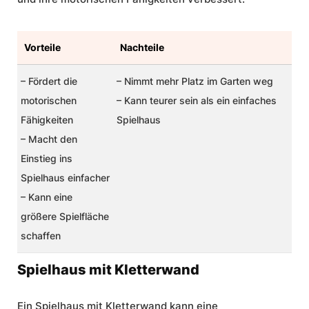
Vorteile
Nachteile
– Fördert die
– Nimmt mehr Platz im Garten weg
motorischen
– Kann teurer sein als ein einfaches
Fähigkeiten
Spielhaus
– Macht den
Einstieg ins
Spielhaus einfacher
– Kann eine
größere Spielfläche
schaffen
Spielhaus mit Kletterwand
Ein
Spielhaus mit Kletterwand
kann eine