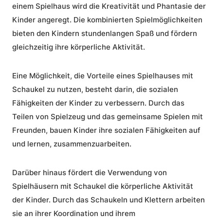
einem Spielhaus wird die Kreativität und Phantasie der
Kinder angeregt. Die kombinierten Spielmöglichkeiten
bieten den Kindern stundenlangen Spaß und fördern
gleichzeitig ihre körperliche Aktivität.
Eine Möglichkeit, die Vorteile eines Spielhauses mit
Schaukel zu nutzen, besteht darin, die sozialen
Fähigkeiten der Kinder zu verbessern. Durch das
Teilen von Spielzeug und das gemeinsame Spielen mit
Freunden, bauen Kinder ihre sozialen Fähigkeiten auf
und lernen, zusammenzuarbeiten.
Darüber hinaus fördert die Verwendung von
Spielhäusern mit Schaukel die körperliche Aktivität
der Kinder. Durch das Schaukeln und Klettern arbeiten
sie an ihrer Koordination und ihrem