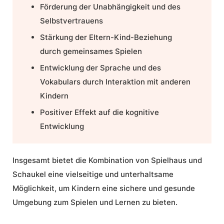
Förderung der Unabhängigkeit und des
Selbstvertrauens
Stärkung der Eltern-Kind-Beziehung
durch gemeinsames Spielen
Entwicklung der Sprache und des
Vokabulars durch Interaktion mit anderen
Kindern
Positiver Effekt auf die kognitive
Entwicklung
Insgesamt bietet die Kombination von Spielhaus und
Schaukel eine vielseitige und unterhaltsame
Möglichkeit, um Kindern eine sichere und gesunde
Umgebung zum Spielen und Lernen zu bieten.