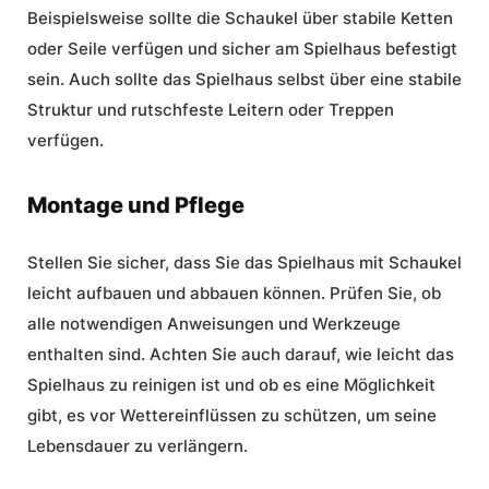
Beispielsweise sollte die Schaukel über stabile Ketten
oder Seile verfügen und sicher am Spielhaus befestigt
sein. Auch sollte das Spielhaus selbst über eine stabile
Struktur und rutschfeste Leitern oder Treppen
verfügen.
Montage und Pflege
Stellen Sie sicher, dass Sie das Spielhaus mit Schaukel
leicht aufbauen und abbauen können. Prüfen Sie, ob
alle notwendigen Anweisungen und Werkzeuge
enthalten sind. Achten Sie auch darauf, wie leicht das
Spielhaus zu reinigen ist und ob es eine Möglichkeit
gibt, es vor Wettereinflüssen zu schützen, um seine
Lebensdauer zu verlängern.