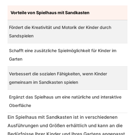
Vorteile von Spielhaus mit Sandkasten
Fördert die Kreativität und Motorik der Kinder durch
Sandspielen
Schafft eine zusätzliche Spielmöglichkeit für Kinder im
Garten
Verbessert die sozialen Fähigkeiten, wenn Kinder
gemeinsam im Sandkasten spielen
Ergänzt das Spielhaus um eine natürliche und interaktive
Oberfläche
Ein
Spielhaus mit Sandkasten
ist in verschiedenen
Ausführungen und Größen erhältlich und kann an die
Bedürfnisse Ihrer Kinder und Ihres Gartens angepasst