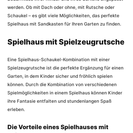
werden. Ob mit Dach oder ohne, mit Rutsche oder
Schaukel – es gibt viele Möglichkeiten, das perfekte
Spielhaus mit Sandkasten
für Ihren Garten zu finden.
Spielhaus mit Spielzeugrutsche
Eine Spielhaus-Schaukel-Kombination mit einer
Spielzeugrutsche ist die perfekte Ergänzung für einen
Garten, in dem Kinder sicher und fröhlich spielen
können. Durch die Kombination von verschiedenen
Spielmöglichkeiten in einem Spielhaus können Kinder
ihre Fantasie entfalten und stundenlangen Spaß
erleben.
Die Vorteile eines Spielhauses mit