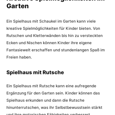
Garten
Ein Spielhaus mit Schaukel im Garten kann viele
kreative Spielmöglichkeiten für Kinder bieten. Von
Rutschen und Kletterwänden bis hin zu versteckten
Ecken und Nischen können Kinder ihre eigene
Fantasiewelt erschaffen und stundenlangen Spaß im
Freien haben.
Spielhaus mit Rutsche
Ein
Spielhaus mit Rutsche
kann eine aufregende
Ergänzung für den Garten sein. Kinder können das
Spielhaus erkunden und dann die Rutsche
hinunterrutschen, was ihr Selbstbewusstsein stärkt
und ihre motorischen Fähigkeiten verbessert.