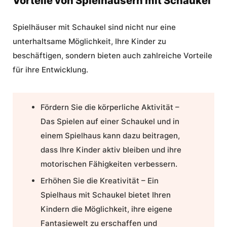
Vorteile von Spielhäusern mit Schaukel
Spielhäuser mit Schaukel
sind nicht nur eine
unterhaltsame Möglichkeit, Ihre Kinder zu
beschäftigen, sondern bieten auch zahlreiche Vorteile
für ihre Entwicklung.
Fördern Sie die körperliche Aktivität –
Das Spielen auf einer Schaukel und in
einem Spielhaus kann dazu beitragen,
dass Ihre Kinder aktiv bleiben und ihre
motorischen Fähigkeiten verbessern.
Erhöhen Sie die Kreativität – Ein
Spielhaus mit Schaukel
bietet Ihren
Kindern die Möglichkeit, ihre eigene
Fantasiewelt zu erschaffen und