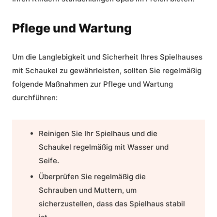
Pflege und Wartung
Um die Langlebigkeit und Sicherheit Ihres Spielhauses
mit Schaukel zu gewährleisten, sollten Sie regelmäßig
folgende Maßnahmen zur Pflege und Wartung
durchführen:
Reinigen Sie Ihr Spielhaus und die
Schaukel regelmäßig mit Wasser und
Seife.
Überprüfen Sie regelmäßig die
Schrauben und Muttern, um
sicherzustellen, dass das Spielhaus stabil