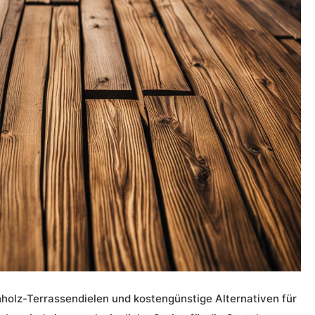
holz-Terrassendielen
und
kostengünstige Alternativen
für