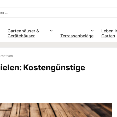
Gartenhäuser &
Leben i
Gerätehäuser
Terrassenbeläge
Garten
ernativen
ielen: Kostengünstige