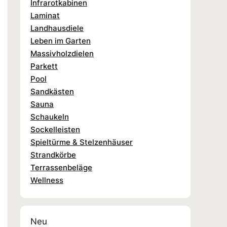
Infrarotkabinen
Laminat
Landhausdiele
Leben im Garten
Massivholzdielen
Parkett
Pool
Sandkästen
Sauna
Schaukeln
Sockelleisten
Spieltürme & Stelzenhäuser
Strandkörbe
Terrassenbeläge
Wellness
Neu