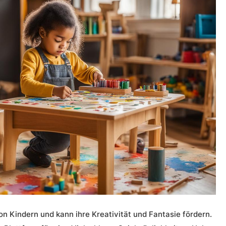
von Kindern und kann ihre Kreativität und Fantasie fördern.