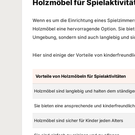
Holzmöbel für Spielaktivitä
Wenn es um die Einrichtung eines Spielzimmers
Holzmöbel eine hervorragende Option. Sie biet
Umgebung, sondern sind auch langlebig und sic
Hier sind einige der Vorteile von kinderfreundl
Vorteile von Holzmöbeln für Spielaktivitäten
Holzmöbel sind langlebig und halten dem ständig
Sie bieten eine ansprechende und kinderfreundli
Holzmöbel sind sicher für Kinder jeden Alters