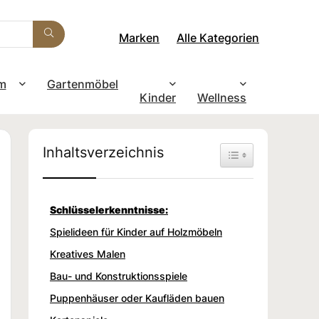
Marken
Alle Kategorien
m
Gartenmöbel
Kinder
Wellness
Inhaltsverzeichnis
Toggle Table of Con
Schlüsselerkenntnisse:
Spielideen für Kinder auf Holzmöbeln
Kreatives Malen
Bau- und Konstruktionsspiele
Puppenhäuser oder Kaufläden bauen