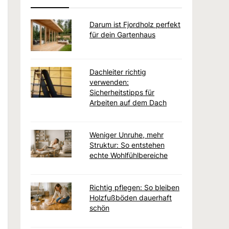
Darum ist Fjordholz perfekt
für dein Gartenhaus
Dachleiter richtig
verwenden:
Sicherheitstipps für
Arbeiten auf dem Dach
Weniger Unruhe, mehr
Struktur: So entstehen
echte Wohlfühlbereiche
Richtig pflegen: So bleiben
Holzfußböden dauerhaft
schön