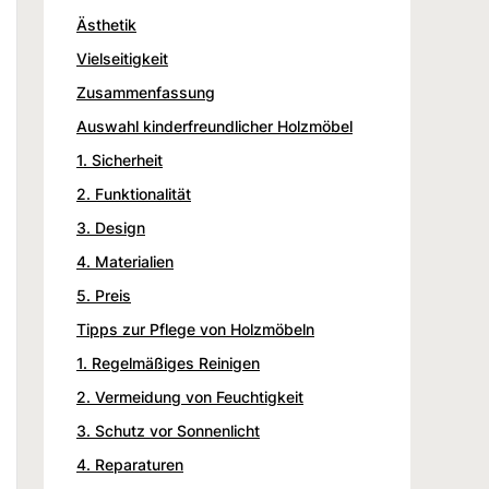
Ästhetik
Vielseitigkeit
Zusammenfassung
Auswahl kinderfreundlicher Holzmöbel
1. Sicherheit
2. Funktionalität
3. Design
4. Materialien
5. Preis
Tipps zur Pflege von Holzmöbeln
1. Regelmäßiges Reinigen
2. Vermeidung von Feuchtigkeit
3. Schutz vor Sonnenlicht
4. Reparaturen