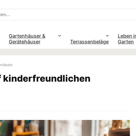
Gartenhäuser &
Leben i
Gerätehäuser
Terrassenbeläge
Garten
zmöbeln
f kinderfreundlichen