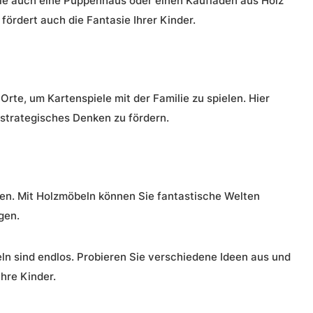
ie auch eine Puppenhaus oder einen Kaufladen aus Holz
fördert auch die Fantasie Ihrer Kinder.
Orte, um Kartenspiele mit der Familie zu spielen. Hier
 strategisches Denken zu fördern.
elen. Mit Holzmöbeln können Sie fantastische Welten
gen.
ln sind endlos. Probieren Sie verschiedene Ideen aus und
hre Kinder.