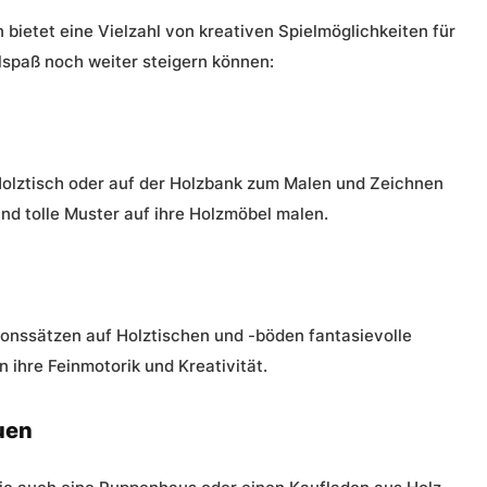
bietet eine Vielzahl von kreativen Spielmöglichkeiten für
elspaß noch weiter steigern können:
Holztisch oder auf der Holzbank zum Malen und Zeichnen
nd tolle Muster auf ihre Holzmöbel malen.
ionssätzen auf Holztischen und -böden fantasievolle
 ihre Feinmotorik und Kreativität.
uen