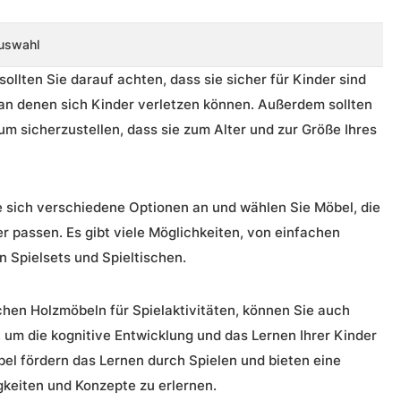
Auswahl
llten Sie darauf achten, dass sie sicher für Kinder sind
an denen sich Kinder verletzen können. Außerdem sollten
m sicherzustellen, dass sie zum Alter und zur Größe Ihres
e sich verschiedene Optionen an und wählen Sie Möbel, die
r passen. Es gibt viele Möglichkeiten, von einfachen
n Spielsets und Spieltischen.
hen Holzmöbeln für Spielaktivitäten, können Sie auch
um die kognitive Entwicklung und das Lernen Ihrer Kinder
bel fördern das Lernen durch Spielen und bieten eine
gkeiten und Konzepte zu erlernen.