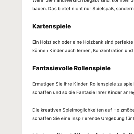
Wenn Sie handwerklich begabt sind, könnten S
bauen. Das bietet nicht nur Spielspaß, sondern 
Kartenspiele
Ein Holztisch oder eine Holzbank sind perfekte 
können Kinder auch lernen, Konzentration und
Fantasievolle Rollenspiele
Ermutigen Sie Ihre Kinder, Rollenspiele zu spi
schaffen und so die Fantasie Ihrer Kinder anre
Die kreativen Spielmöglichkeiten auf Holzmöbe
schaffen Sie eine inspirierende Umgebung für I