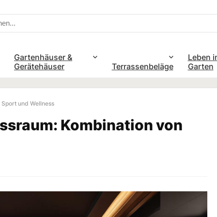
Gartenhäuser &
Leben i
Gerätehäuser
Terrassenbeläge
Garten
 Sport und Wellness
essraum: Kombination von