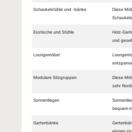
Schaukelstühle und -bänke
Diese Möb
Schaukelst
Esstische und Stühle
Holz-Garte
und gesel
Loungemöbel
Loungemöb
entspanne
Modulare Sitzgruppen
Diese Möb
sehr flexib
Sonnenliegen
Sonnenlie
bequem in
Gartenbänke
Gartenbän
eignen sic