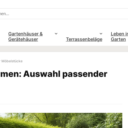
Gartenhäuser &
Leben i
Gerätehäuser
Terrassenbeläge
Garten
r Möbelstücke
rmen: Auswahl passender