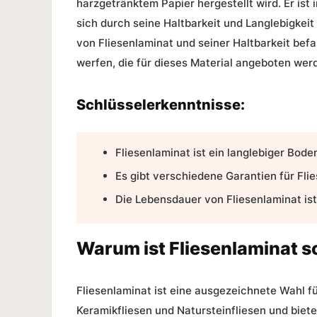
harzgetränktem Papier hergestellt wird. Er ist
sich durch seine
Haltbarkeit
und Langlebigkeit 
von
Fliesenlaminat
und seiner
Haltbarkeit
befa
werfen, die für dieses Material angeboten wer
Schlüsselerkenntnisse:
Fliesenlaminat
ist ein langlebiger
Bode
Es gibt verschiedene
Garantien
für Fli
Die
Lebensdauer
von Fliesenlaminat ist
Warum ist Fliesenlaminat s
Fliesenlaminat ist eine ausgezeichnete Wahl f
Keramikfliesen und Natursteinfliesen und biete