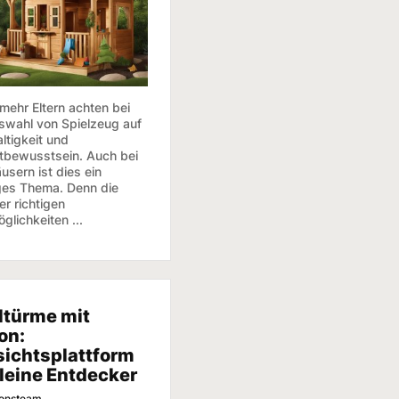
mehr Eltern achten bei
swahl von Spielzeug auf
ltigkeit und
bewusstsein. Auch bei
usern ist dies ein
ges Thema. Denn die
r richtigen
glichkeiten ...
ltürme mit
on:
ichtsplattform
kleine Entdecker
ionsteam