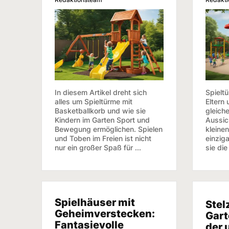
In diesem Artikel dreht sich
Spieltü
alles um Spieltürme mit
Eltern
Basketballkorb und wie sie
gleich
Kindern im Garten Sport und
Aussic
Bewegung ermöglichen. Spielen
kleine
und Toben im Freien ist nicht
einziga
nur ein großer Spaß für ...
sie die
Spielhäuser mit
Stel
Geheimverstecken:
Gart
Fantasievolle
der