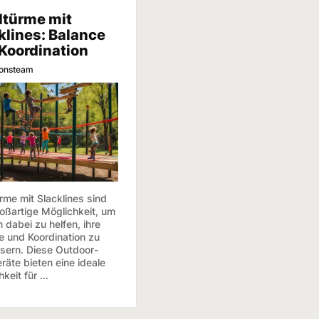
ltürme mit
klines: Balance
Koordination
ionsteam
rme mit Slacklines sind
roßartige Möglichkeit, um
 dabei zu helfen, ihre
e und Koordination zu
sern. Diese Outdoor-
räte bieten eine ideale
keit für ...