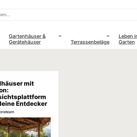
Gartenhäuser &
Leben i
Gerätehäuser
Terrassenbeläge
Garten
lhäuser mit
on:
ichtsplattform
kleine Entdecker
ionsteam