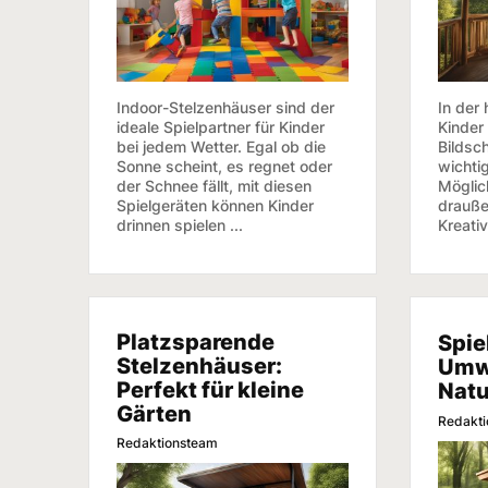
Indoor-Stelzenhäuser sind der
In der 
ideale Spielpartner für Kinder
Kinder
bei jedem Wetter. Egal ob die
Bildsch
Sonne scheint, es regnet oder
wichtig
der Schnee fällt, mit diesen
Möglic
Spielgeräten können Kinder
drauße
drinnen spielen ...
Kreativ
Platzsparende
Spie
Stelzenhäuser:
Umw
Perfekt für kleine
Natu
Gärten
Redakt
Redaktionsteam