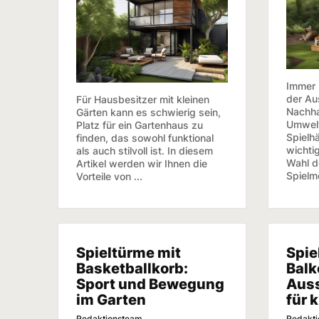
Immer 
der Au
Für Hausbesitzer mit kleinen
Nachha
Gärten kann es schwierig sein,
Umwelt
Platz für ein Gartenhaus zu
Spielhä
finden, das sowohl funktional
wichti
als auch stilvoll ist. In diesem
Wahl de
Artikel werden wir Ihnen die
Spielmö
Vorteile von ...
Spieltürme mit
Spie
Basketballkorb:
Balk
Sport und Bewegung
Auss
im Garten
für 
Redaktionsteam
Redakt