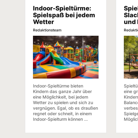
Indoor-Spieltürme:
Spie
Spielspaß bei jedem
Slac
Wetter
und 
Redaktionsteam
Redakt
Indoor-Spieltürme bieten
Spieltü
Kindern das ganze Jahr über
eine g
eine Möglichkeit, bei jedem
Kindern
Wetter zu spielen und sich zu
Balanc
vergnügen. Egal, ob es draußen
verbes
regnet oder schneit, in einem
Spielge
Indoor-Spielturm können ...
Möglich