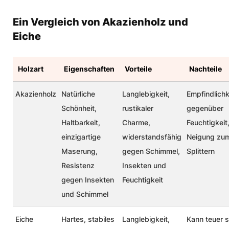
Ein Vergleich von Akazienholz und
Eiche
Holzart
Eigenschaften
Vorteile
Nachteile
Akazienholz
Natürliche
Langlebigkeit,
Empfindlichk
Schönheit,
rustikaler
gegenüber
Haltbarkeit,
Charme,
Feuchtigkeit
einzigartige
widerstandsfähig
Neigung zu
Maserung,
gegen Schimmel,
Splittern
Resistenz
Insekten und
gegen Insekten
Feuchtigkeit
und Schimmel
Eiche
Hartes, stabiles
Langlebigkeit,
Kann teuer s