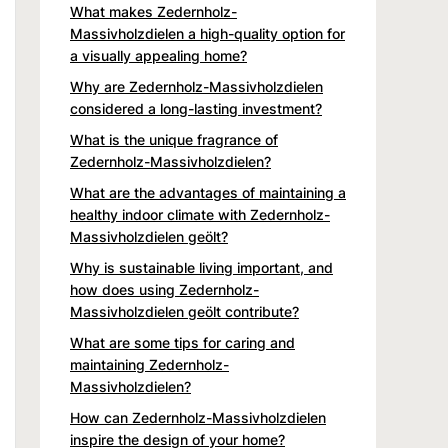
What makes Zedernholz-
Massivholzdielen a high-quality option for
a visually appealing home?
Why are Zedernholz-Massivholzdielen
considered a long-lasting investment?
What is the unique fragrance of
Zedernholz-Massivholzdielen?
What are the advantages of maintaining a
healthy indoor climate with Zedernholz-
Massivholzdielen geölt?
Why is sustainable living important, and
how does using Zedernholz-
Massivholzdielen geölt contribute?
What are some tips for caring and
maintaining Zedernholz-
Massivholzdielen?
How can Zedernholz-Massivholzdielen
inspire the design of your home?