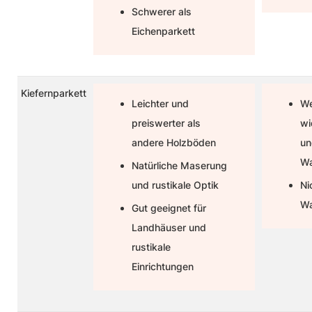
Schwerer als
Eichenparkett
Kiefernparkett
Leichter und
We
preiswerter als
wi
andere Holzböden
u
Wa
Natürliche Maserung
und rustikale Optik
Ni
Wa
Gut geeignet für
Landhäuser und
rustikale
Einrichtungen