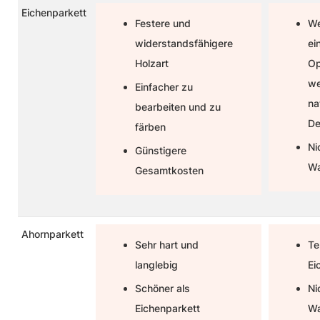
Eichenparkett
Festere und
We
widerstandsfähigere
ei
Holzart
Op
we
Einfacher zu
na
bearbeiten und zu
De
färben
Ni
Günstigere
Wa
Gesamtkosten
Ahornparkett
Sehr hart und
Te
langlebig
Ei
Schöner als
Ni
Eichenparkett
Wa