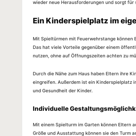
wieder neue Herausforderungen und sorgt für 
Ein Kinderspielplatz im ei
Mit Spieltürmen mit Feuerwehrstange können 
Das hat viele Vorteile gegenüber einem öffentl
nutzen, ohne auf Öffnungszeiten achten zu müs
Durch die Nähe zum Haus haben Eltern ihre Kind
eingreifen. Außerdem ist ein Kinderspielplatz i
und Gesundheit der Kinder.
Individuelle Gestaltungsmöglichk
Mit einem Spielturm im Garten können Eltern a
Größe und Ausstattung können sie den Turm an 