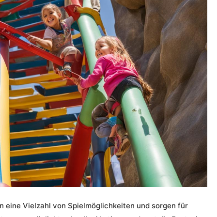
n eine Vielzahl von Spielmöglichkeiten und sorgen für