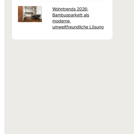
Wohntrends 2026:
Bambusparkett als
moderne,
umweltfreundliche Lösung