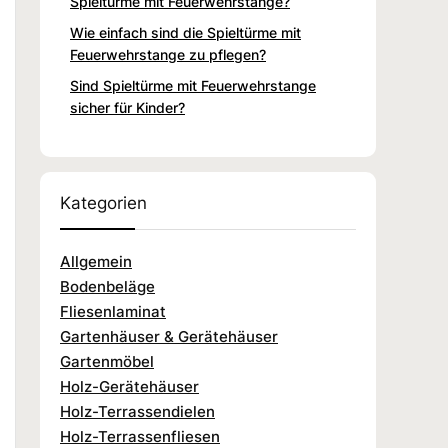
Spieltürme mit Feuerwehrstange?
Wie einfach sind die Spieltürme mit
Feuerwehrstange zu pflegen?
Sind Spieltürme mit Feuerwehrstange
sicher für Kinder?
Kategorien
Allgemein
Bodenbeläge
Fliesenlaminat
Gartenhäuser & Gerätehäuser
Gartenmöbel
Holz-Gerätehäuser
Holz-Terrassendielen
Holz-Terrassenfliesen