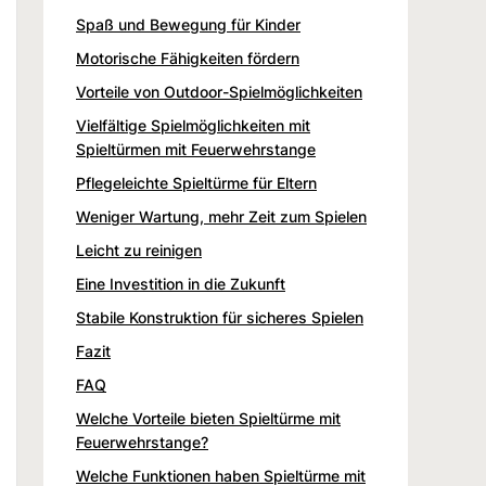
Spaß und Bewegung für Kinder
Motorische Fähigkeiten fördern
Vorteile von Outdoor-Spielmöglichkeiten
Vielfältige Spielmöglichkeiten mit
Spieltürmen mit Feuerwehrstange
Pflegeleichte Spieltürme für Eltern
Weniger Wartung, mehr Zeit zum Spielen
Leicht zu reinigen
Eine Investition in die Zukunft
Stabile Konstruktion für sicheres Spielen
Fazit
FAQ
Welche Vorteile bieten Spieltürme mit
Feuerwehrstange?
Welche Funktionen haben Spieltürme mit