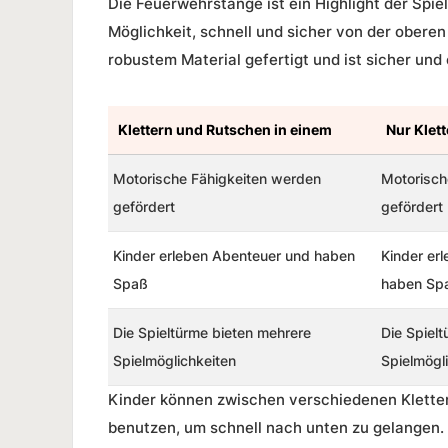
Die Feuerwehrstange ist ein Highlight der
Spie
Möglichkeit, schnell und sicher von der oberen
robustem Material gefertigt und ist sicher und
Klettern und Rutschen in einem
Nur Klet
Motorische Fähigkeiten werden
Motorisch
gefördert
gefördert
Kinder erleben Abenteuer und haben
Kinder er
Spaß
haben Sp
Die Spieltürme bieten mehrere
Die Spiel
Spielmöglichkeiten
Spielmögl
Kinder können zwischen verschiedenen Klette
benutzen, um schnell nach unten zu gelangen. D