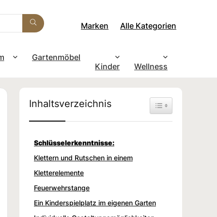
Marken
Alle Kategorien
m
Gartenmöbel
Kinder
Wellness
Inhaltsverzeichnis
Toggle Table of Con
Schlüsselerkenntnisse:
Klettern und Rutschen in einem
Kletterelemente
Feuerwehrstange
Ein Kinderspielplatz im eigenen Garten