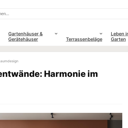
Gartenhäuser &
Leben i
Gerätehäuser
Terrassenbeläge
Garten
 Raumdesign
zentwände: Harmonie im