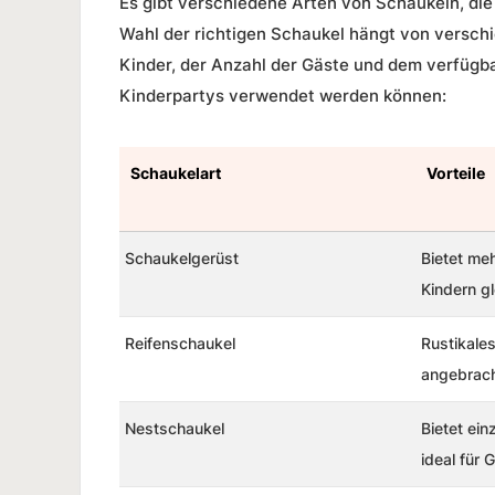
Es gibt verschiedene Arten von Schaukeln, die
Wahl der richtigen Schaukel hängt von verschi
Kinder, der Anzahl der Gäste und dem verfügbare
Kinderpartys verwendet werden können:
Schaukelart
Vorteile
Schaukelgerüst
Bietet me
Kindern g
Reifenschaukel
Rustikale
angebrac
Nestschaukel
Bietet ein
ideal für