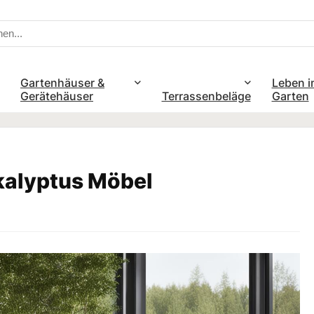
Gartenhäuser &
Leben i
Gerätehäuser
Terrassenbeläge
Garten
ukalyptus Möbel