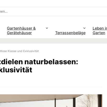
Gartenhäuser &
Leben i
Gerätehäuser
Terrassenbeläge
Garten
lose Klasse und Exklusivität
ielen naturbelassen:
klusivität