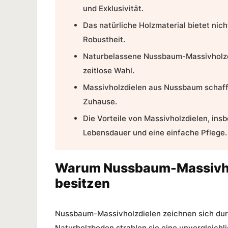
und
Exklusivität
.
Das natürliche Holzmaterial bietet nic
Robustheit.
Naturbelassene Nussbaum-Massivholz
zeitlose Wahl.
Massivholzdielen
aus Nussbaum schaffe
Zuhause.
Die
Vorteile
von Massivholzdielen, ins
Lebensdauer und eine einfache
Pflege
.
Warum Nussbaum-Massivholz
besitzen
Nussbaum-Massivholzdielen
zeichnen sich du
Naturholzboden
strahlen sie eine unvergleichl