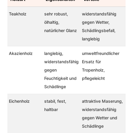
Teakholz
sehr robust,
widerstandsfähig
ölhaltig,
gegen Wetter,
natürlicher Glanz
Schädlingsbefall,
langlebig
Akazienholz
langlebig,
umweltfreundlicher
widerstandsfähig
Ersatz für
gegen
Tropenholz,
Feuchtigkeit und
pflegeleicht
Schädlinge
Eichenholz
stabil, fest,
attraktive Maserung,
haltbar
widerstandsfähig
gegen Wetter und
Schädlinge