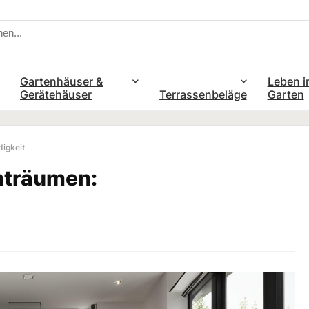
Gartenhäuser &
Leben i
Gerätehäuser
Terrassenbeläge
Garten
igkeit
hträumen: