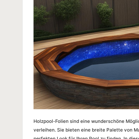
Holzpool-Folien
sind eine wunderschöne Möglic
verleihen. Sie bieten eine breite Palette von M
perfekten Look für Ihren Pool zu finden. In die