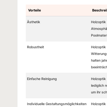
Vorteile
Beschre
Ästhetik
Holzoptik
Atmosphär
Poolmateri
Robustheit
Holzoptik
Witterungs
halten ja
beeinträc
Einfache Reinigung
Holzoptik 
lediglich 
um ihr sc
Individuelle Gestaltungsmöglichkeiten
Holzoptik 