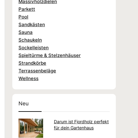
Massivholzdielen
Parkett
Pool
Sandkästen
Sauna
Schaukeln
Sockelleisten
Spieltürme & Stelzenhäuser
Strandkörbe
Terrassenbeläge
Wellness
Neu
Darum ist Fjordholz perfekt
für dein Gartenhaus