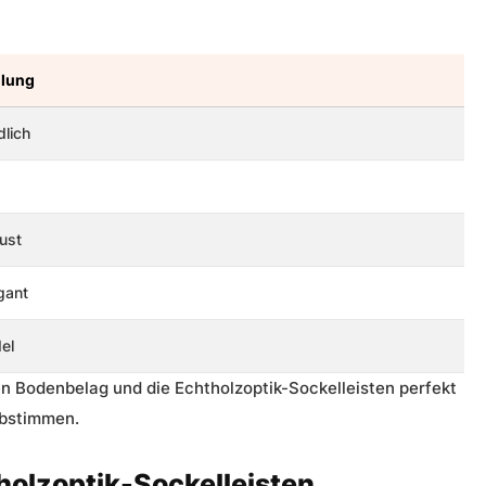
hlung
dlich
bust
egant
el
en Bodenbelag und die Echtholzoptik-Sockelleisten perfekt
abstimmen.
holzoptik-Sockelleisten