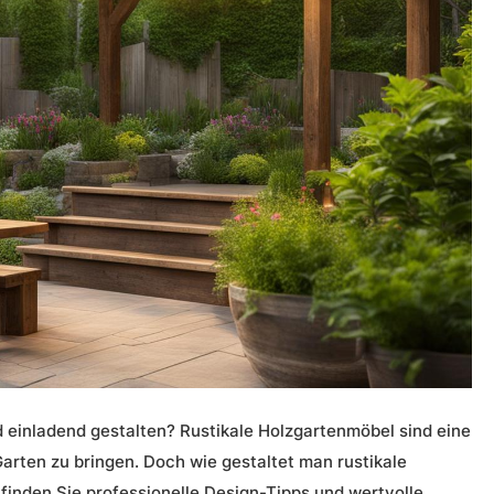
 einladend gestalten?
Rustikale Holzgartenmöbel
sind eine
 Garten zu bringen. Doch wie gestaltet man
rustikale
finden Sie professionelle Design-Tipps und wertvolle