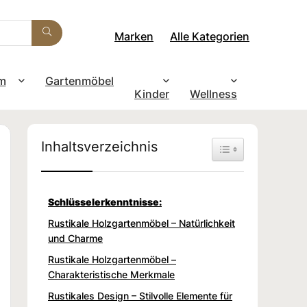
Marken
Alle Kategorien
m
Gartenmöbel
Kinder
Wellness
Inhaltsverzeichnis
Toggle Table of Con
Schlüsselerkenntnisse:
Rustikale Holzgartenmöbel – Natürlichkeit
und Charme
Rustikale Holzgartenmöbel –
Charakteristische Merkmale
Rustikales Design – Stilvolle Elemente für